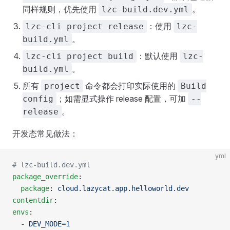
同样规则，优先使用
。
lzc-build.dev.yml
：使用
lzc-cli project release
lzc-
。
build.yml
：默认使用
lzc-cli project build
lzc-
。
build.yml
所有
命令都会打印实际使用的
project
Build
；如需显式操作 release 配置，可加
config
--
。
release
开发态常见做法：
yml
# lzc-build.dev.yml
package_override
:
  package
: 
cloud.lazycat.app.helloworld.dev
contentdir
:
envs
:
  - 
DEV_MODE=1