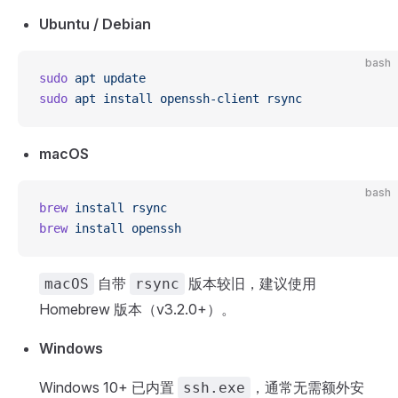
Ubuntu / Debian
bash
sudo
 apt
 update
sudo
 apt
 install
 openssh-client
 rsync
macOS
bash
brew
 install
 rsync
brew
 install
 openssh
自带
版本较旧，建议使用
macOS
rsync
Homebrew 版本（v3.2.0+）。
Windows
Windows 10+ 已内置
，通常无需额外安
ssh.exe