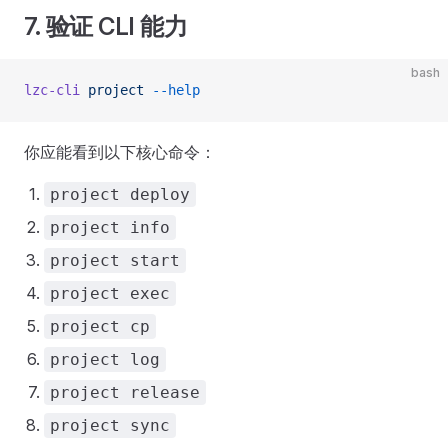
7. 验证 CLI 能力
bash
lzc-cli
 project
 --help
你应能看到以下核心命令：
project deploy
project info
project start
project exec
project cp
project log
project release
project sync