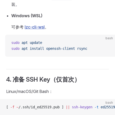
装。
Windows (WSL)
可参考
lzc-cli-wsl
。
bash
sudo
 apt
 update
sudo
 apt
 install
 openssh-client
 rsync
4. 准备 SSH Key（仅首次）
Linux/macOS/Git Bash：
bash
[ 
-f
 ~
/.ssh/id_ed25519.pub ] 
||
 ssh-keygen
 -t
 ed25519