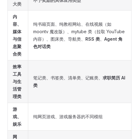
不予奖励的具体应用类型
大类
内
容、
纯书籍页面、纯教程网站、在线视频（如
媒体
moontv 魔改版）、mytube 类（拉取 YouTube
与信
内容）、图床类、导航类、
RSS 类
、
Agent 角
息聚
色对话类
合类
效率
工具
笔记类、书签类、清单类、记账类、
求职简历 AI
与生
类
活管
理类
游
戏、
纯网页游戏、游戏服务器的不同模组
娱乐
网