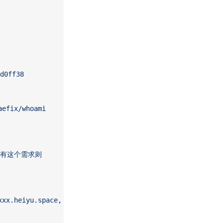
d0ff38
fix/whoami
如果有这个需求则
heiyu.space, nginx-whoami.xxx.heiyu.space