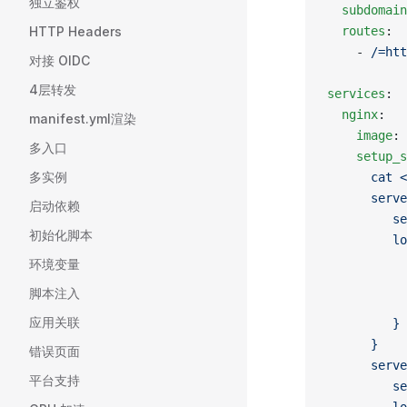
独立鉴权
  subdomain
HTTP Headers
  routes
:
    - 
/=htt
对接 OIDC
4层转发
services
:
  nginx
:
manifest.yml渲染
    image
: 
多入口
    setup_s
多实例
      cat <
      ser
启动依赖
         se
初始化脚本
         lo
           
环境变量
       
脚本注入
        
应用关联
         }
      }
错误页面
      ser
平台支持
         se