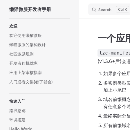
懒猫微服开发者手册
Search
K
Skip to content
Sidebar Navigation
欢迎
一个应
欢迎使用懒猫微服
懒猫微服的架构设计
lzc-manife
社区激励规则
(v1.3.6+后
开发者购机优惠
应用上架审核指南
如果多个应
入门必看文集(看了就会)
多实例类型
加上小尾巴
域名前缀概念
快速入门
有任意多个
路线总览
最终实际分
环境搭建
所有前缀域
Hello World