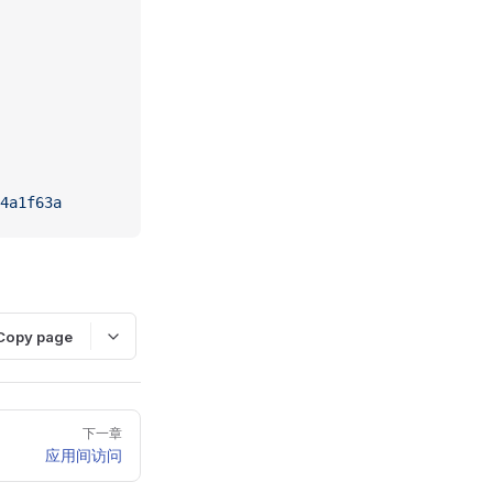
4a1f63a
Copy page
下一章
应用间访问