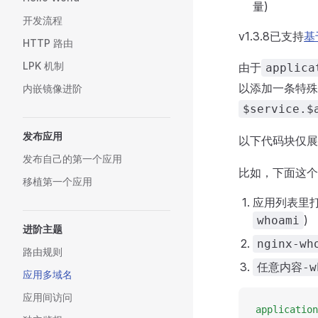
量)
开发流程
v1.3.8已支持
基
HTTP 路由
LPK 机制
由于
applica
以添加一条特殊r
内嵌镜像进阶
$service.$
发布应用
以下代码块仅
发布自己的第一个应用
比如，下面这个
移植第一个应用
应用列表里
)
whoami
进阶主题
nginx-wh
路由规则
任意内容-wh
应用多域名
应用间访问
application