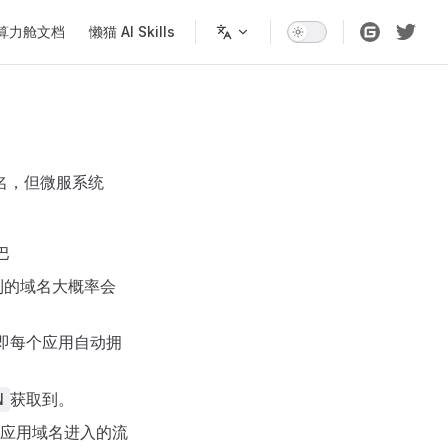
算力舱文档
懒猫 AI Skills
名，但微服系统
巴
到的域名大概率会
即每个应用自动拥
获取到。
N
认应用域名进入的流